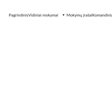
Pagrindinis
Vidiniai mokymai
Mokymų įrašai
Komandinia
4/14/2025
3 min skaitymo