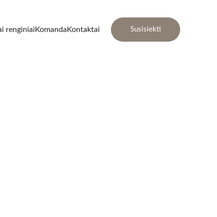
i renginiai
Komanda
Kontaktai
Susisiekti