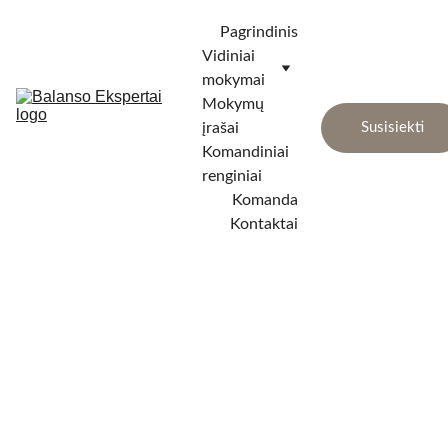
Pagrindinis
Vidiniai 
mokymai
Mokymų 
įrašai
Susisiekti
Komandiniai 
renginiai
Komanda
Kontaktai
Mokymai 
Aktu
vadovams ir 
alu★