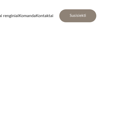
i renginiai
Komanda
Kontaktai
Susisiekti