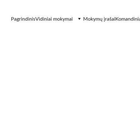
Pagrindinis
Vidiniai mokymai
Mokymų įrašai
Komandinia
5/27/2026
4 min skaitymo